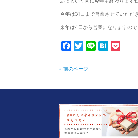
あっという間に今年も終わります
今年は31日まで営業させていただ
来年は4日から営業になりますので
Facebook
Twitter
Line
Haten
Poc
« 前のページ