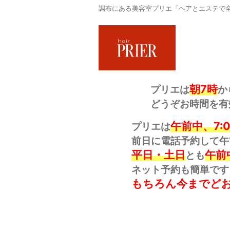
調布にある美容室プリエ「ヘアとエステで全
朝7時
プリエは
か
どうぞお時間を有
午前中、7:
プリエは
前日に電話予約して午
平日・土日
午前
とも
ネット予約も簡単です
もちろん今までど