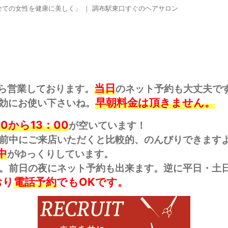
ての女性を健康に美しく」 ｜ 調布駅東口すぐのヘアサロン
当日
ら営業しております。
のネット予約も大丈夫で
早朝料金は頂きません。
効にお使い下さいね。
00から13：00
が空いています！
前中にご来店いただくと比較的、のんびりできます
中
がゆっくりしています。
。前日の夜にネット予約も出来ます。逆に平日・土日
おり
電話予約
でもOKです。