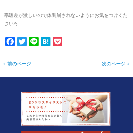
寒暖差が激しいので体調崩されないようにお気をつけくだ
さい💪
Facebook
Twitter
Line
Hatena
Pocket
« 前のページ
次のページ »