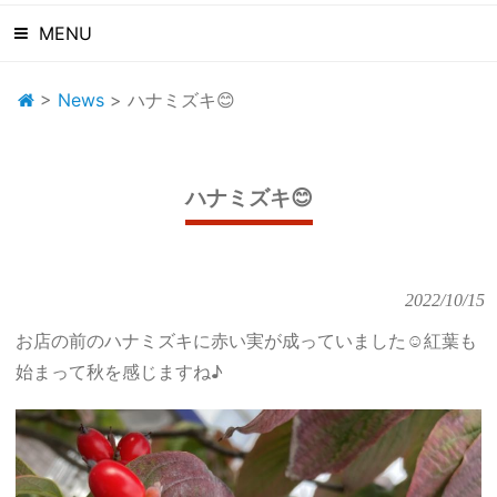
MENU
>
News
>
ハナミズキ😊
ハナミズキ😊
2022/10/15
お店の前のハナミズキに赤い実が成っていました☺️紅葉も
始まって秋を感じますね♪