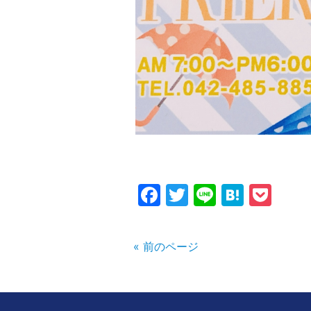
Facebook
Twitter
Line
Haten
Poc
« 前のページ