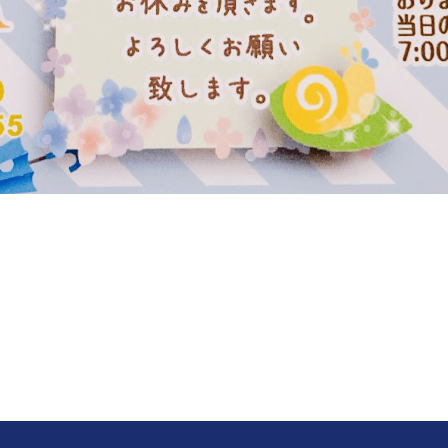
a
ket