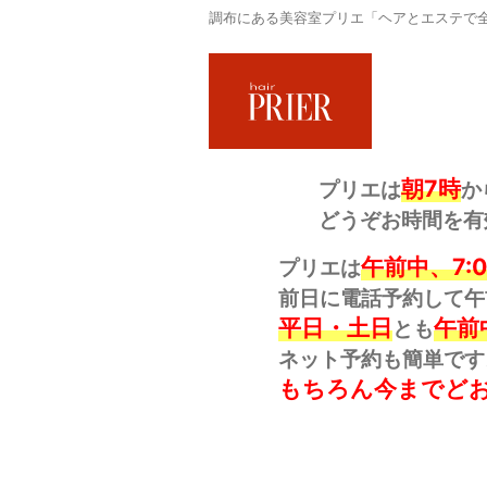
調布にある美容室プリエ「ヘアとエステで全
朝7時
プリエは
か
どうぞお時間を有
午前中、7:
プリエは
前日に電話予約して午
平日・土日
午前
とも
ネット予約も簡単です
もちろん今までど