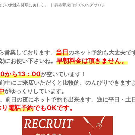
ての女性を健康に美しく」 ｜ 調布駅東口すぐのヘアサロン
当日
ら営業しております。
のネット予約も大丈夫で
早朝料金は頂きません。
効にお使い下さいね。
00から13：00
が空いています！
前中にご来店いただくと比較的、のんびりできます
中
がゆっくりしています。
。前日の夜にネット予約も出来ます。逆に平日・土日
おり
電話予約
でもOKです。